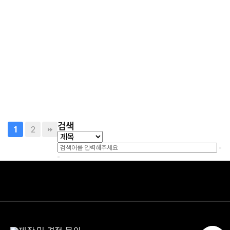
정류장 책방
배전반
용궁역 전시용 하우징
검색
2
1