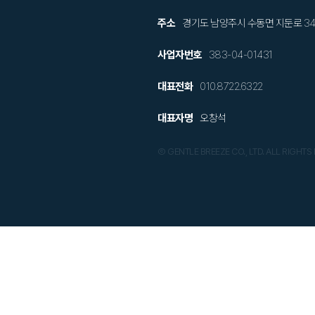
주소
경기도 남양주시 수동면 지둔로 34-9,
사업자번호
383-04-01431
대표전화
010.8722.6322
대표자명
오창석
Ⓒ GENTLE BREEZE CO., LTD. ALL RIGHTS