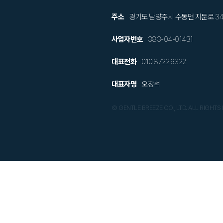
주소
경기도 남양주시 수동면 지둔로 34-9,
사업자번호
383-04-01431
대표전화
010.8722.6322
대표자명
오창석
Ⓒ GENTLE BREEZE CO., LTD. ALL RIGHTS